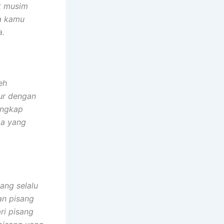
t musim
sa kamu
a.
eh
ur dengan
engkap
oa yang
ang selalu
an pisang
ri pisang