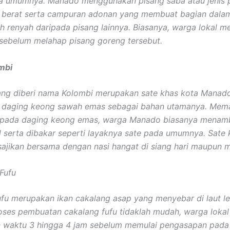
a umumnya. Manado menggunakan pisang saba atau jenis 
 berat serta campuran adonan yang membuat bagian dala
ih renyah daripada pisang lainnya. Biasanya, warga lokal m
sebelum melahap pisang goreng tersebut.
mbi
ang diberi nama Kolombi merupakan sate khas kota Manad
ri daging keong sawah emas sebagai bahan utamanya. Mem
 pada daging keong emas, warga Manado biasanya menam
 serta dibakar seperti layaknya sate pada umumnya. Sate
sajikan bersama dengan nasi hangat di siang hari maupun m
Fufu
fu merupakan ikan cakalang asap yang menyebar di laut l
ses pembuatan cakalang fufu tidaklah mudah, warga lokal
 waktu 3 hingga 4 jam sebelum memulai pengasapan pada 