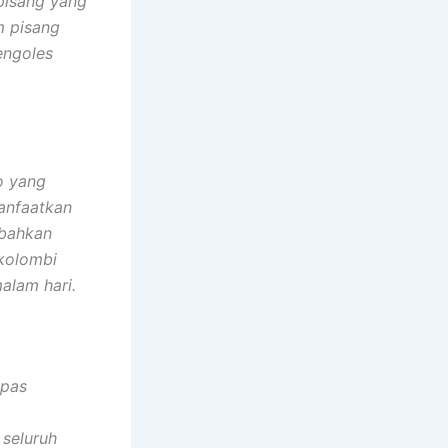
pisang yang
m pisang
engoles
o yang
anfaatkan
bahkan
 kolombi
alam hari.
epas
seluruh