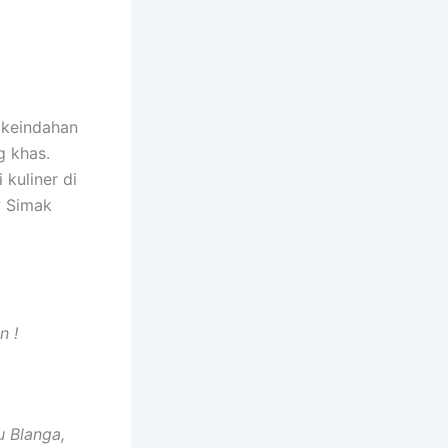
 keindahan
g khas.
kuliner di
? Simak
n !
u Blanga,