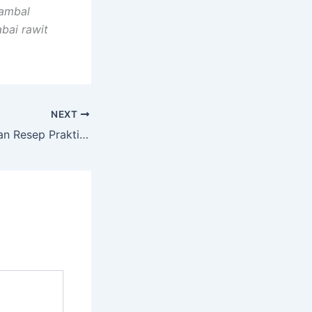
sambal
bai rawit
NEXT
Makanan Sehat dan Resep Praktis untuk Gaya Hidup Lebih Baik !