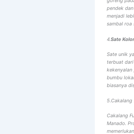
goreng pad
pendek dan
menjadi leb
sambal roa 
4.
Sate Kolo
Sate unik y
terbuat da
kekenyalan
bumbu lokal
biasanya di
5.Cakalang 
Cakalang Fu
Manado. Pro
memerlukan