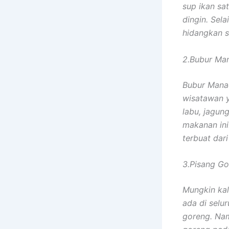
sup ikan sa
dingin. Sel
hidangkan s
2.Bubur Ma
Bubur Mana
wisatawan y
labu, jagun
makanan ini
terbuat dar
3.Pisang G
Mungkin kal
ada di selu
goreng. Nam