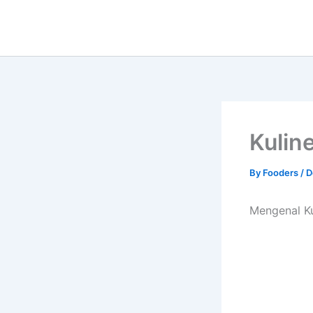
Skip
to
content
Kulin
By
Fooders
/
D
Mengenal K