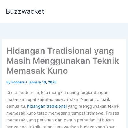
Skip
Buzzwacket
to
content
Hidangan Tradisional yang
Masih Menggunakan Teknik
Memasak Kuno
By
Fooders
/
January 10, 2025
Di era modern ini, kita mungkin sering tergiur dengan
makanan cepat saji atau resep instan. Namun, di balik
semua itu,
hidangan tradisional
yang menggunakan teknik
memasak kuno tetap memegang tempat istimewa. Proses
memasak yang perlahan dan penuh perhatian ini bukan
hanya soal teknik, tetapi juga warisan budaya yang kaya.