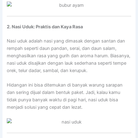
2. Nasi Uduk: Praktis dan Kaya Rasa
Nasi uduk adalah nasi yang dimasak dengan santan dan
rempah seperti daun pandan, serai, dan daun salam,
menghasilkan rasa yang gurih dan aroma harum. Biasanya,
nasi uduk disajikan dengan lauk sederhana seperti tempe
orek, telur dadar, sambal, dan kerupuk.
Hidangan ini bisa ditemukan di banyak warung sarapan
dan sering dijual dalam bentuk paket. Jadi, kalau kamu
tidak punya banyak waktu di pagi hari, nasi uduk bisa
menjadi solusi yang cepat dan lezat.