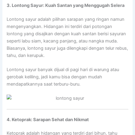
3. Lontong Sayur: Kuah Santan yang Menggugah Selera
Lontong sayur adalah pilihan sarapan yang ringan namun
mengenyangkan. Hidangan ini terdiri dari potongan
lontong yang disajikan dengan kuah santan berisi sayuran
seperti labu siam, kacang panjang, atau nangka muda.
Biasanya, lontong sayur juga dilengkapi dengan telur rebus,
tahu, dan kerupuk.
Lontong sayur banyak dijual di pagi hari di warung atau
gerobak keliling, jadi kamu bisa dengan mudah
mendapatkannya saat terburu-buru.
4. Ketoprak: Sarapan Sehat dan Nikmat
Ketoprak adalah hidangan yang terdiri dari bihun, tahu