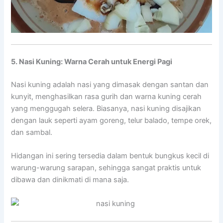
5. Nasi Kuning: Warna Cerah untuk Energi Pagi
Nasi kuning adalah nasi yang dimasak dengan santan dan
kunyit, menghasilkan rasa gurih dan warna kuning cerah
yang menggugah selera. Biasanya, nasi kuning disajikan
dengan lauk seperti ayam goreng, telur balado, tempe orek,
dan sambal.
Hidangan ini sering tersedia dalam bentuk bungkus kecil di
warung-warung sarapan, sehingga sangat praktis untuk
dibawa dan dinikmati di mana saja.