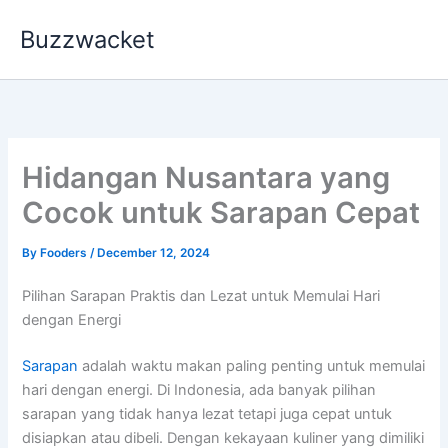
Skip
Buzzwacket
to
content
Hidangan Nusantara yang
Cocok untuk Sarapan Cepat
By
Fooders
/
December 12, 2024
Pilihan Sarapan Praktis dan Lezat untuk Memulai Hari
dengan Energi
Sarapan
adalah waktu makan paling penting untuk memulai
hari dengan energi. Di Indonesia, ada banyak pilihan
sarapan yang tidak hanya lezat tetapi juga cepat untuk
disiapkan atau dibeli. Dengan kekayaan kuliner yang dimiliki