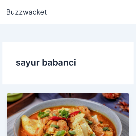
Skip
Buzzwacket
to
content
sayur babanci