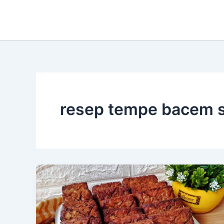
Skip
to
content
resep tempe bacem 