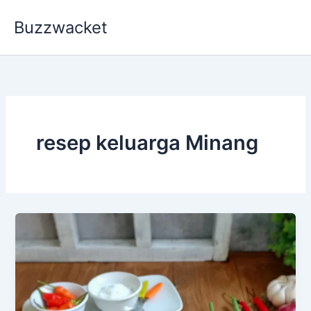
Skip
Buzzwacket
to
content
resep keluarga Minang