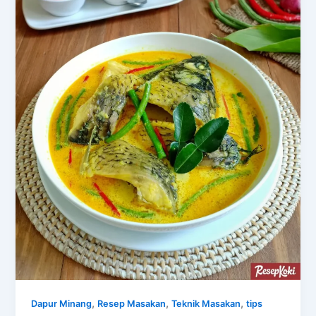
,
,
,
Dapur Minang
Resep Masakan
Teknik Masakan
tips