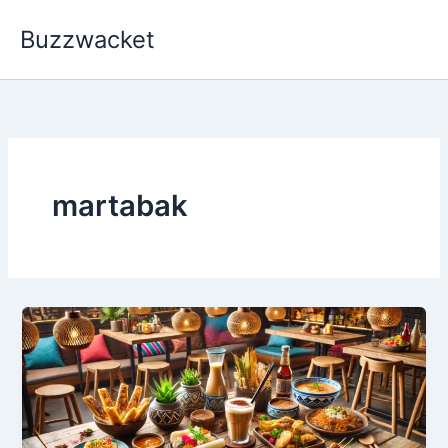
Skip
Buzzwacket
to
content
martabak