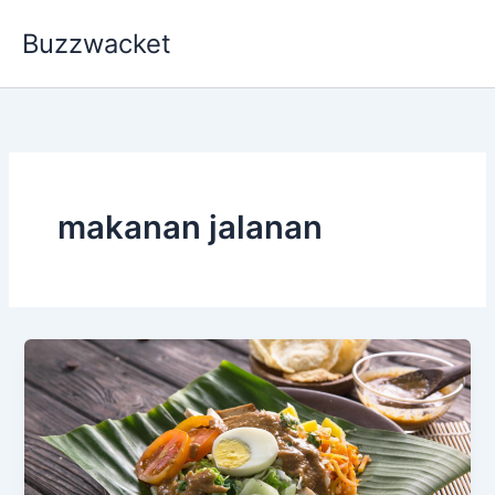
Skip
Buzzwacket
to
content
makanan jalanan