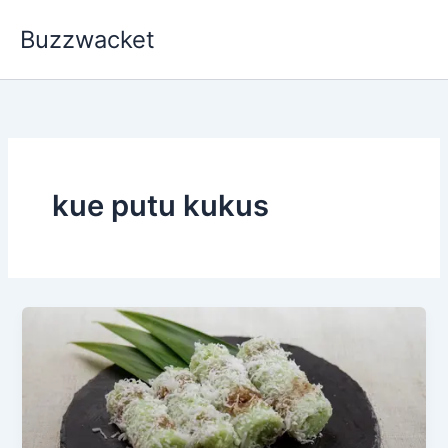
Skip
Buzzwacket
to
content
kue putu kukus