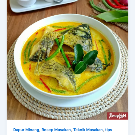
,
,
,
Dapur Minang
Resep Masakan
Teknik Masakan
tips