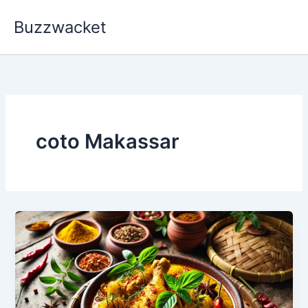
Skip
Buzzwacket
to
content
coto Makassar