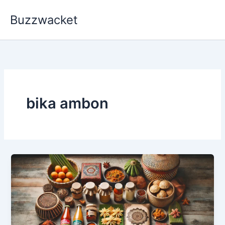
Skip
Buzzwacket
to
content
bika ambon